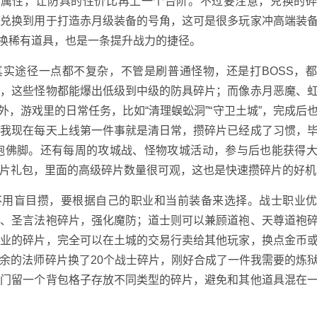
附加属性，让防具的性价比再上一个台阶。不过要注意，兑换的
能兑换到用于打造赤月级装备的号角，这可是很多玩家冲高端装
兑换稀有道具，也是一条提升战力的捷径。
其实途径一点都不复杂，不管是刷普通怪物，还是打BOSS，
像，这些怪物都能爆出低级到中级的防具碎片；而像赤月恶魔、
外，游戏里的日常任务，比如“清理蜈蚣洞”“守卫土城”，完成后
。我现在每天上线第一件事就是清日常，攒碎片已经成了习惯，
抱佛脚。还有每周的攻城战、怪物攻城活动，参与后也能获得
片礼包，里面的高级碎片数量很可观，这也是快速攒碎片的好机
不用盲目攒，要根据自己的职业和当前装备来选择。战士职业
袍、圣言法袍碎片，强化魔防；道士则可以兼顾道袍、天尊道袍
职业的碎片，完全可以在土城的交易行卖给其他玩家，换点金币
余的法师碎片换了20个战士碎片，刚好合成了一件我需要的炼
专门留一个背包格子存放不同类型的碎片，避免和其他道具混在