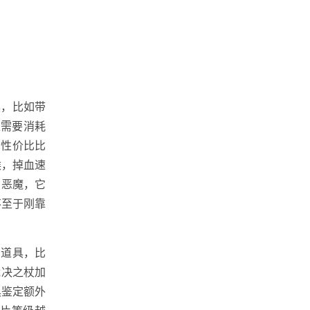
具，比如带
级需要消耗
，性价比比
候，掉血速
月恶魔，它
不至于刚靠
的道具，比
裁决之杖加
具鉴定额外