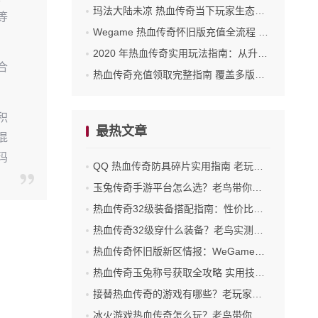
玛法大陆未凉 热血传奇当下玩家生态与玩法指南
等
Wegame 热血传奇怀旧版充值全流程 新手也能轻松上手
2020 年热血传奇实用玩法指南：从升级到打宝的实战思路
合
热血传奇充值领取完整指南 覆盖多版本实操流程
积
最热文章
混
玛
QQ 热血传奇防具碎片实用指南 老玩家带你摸清核心用途
玉兔传奇手游平台怎么选？老鸟带你摸清靠谱渠道
热血传奇32级装备搭配指南：性价比与战力的双重考量
热血传奇32级穿什么装备？老鸟实测性价比之选
热血传奇怀旧版新区情报：WeGame玩家必知的开服信号与备战指南
热血传奇玉兔称号获取全攻略 实用技巧助你轻松解锁
接替热血传奇的游戏有哪些？老玩家实测推荐
冰火游戏热血传奇怎么玩？老鸟带你从新手到沙城的进阶之路