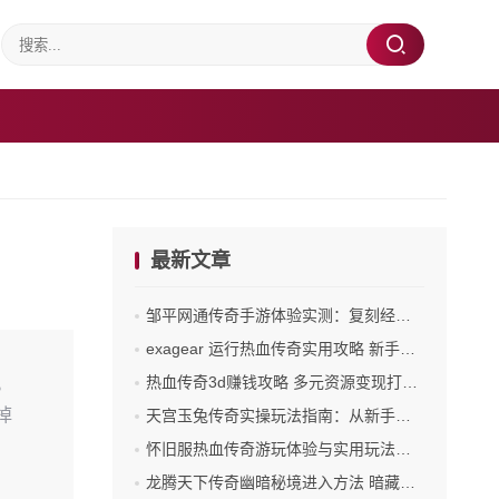
最新文章
邹平网通传奇手游体验实测：复刻经典与实战细节全解析
exagear 运行热血传奇实用攻略 新手也能轻松上手
热血传奇3d赚钱攻略 多元资源变现打造玛法财富之路
。
掉
天宫玉兔传奇实操玩法指南：从新手到进阶的实战路径
怀旧服热血传奇游玩体验与实用玩法指南
龙腾天下传奇幽暗秘境进入方法 暗藏的诡异门槛与通关前置
、