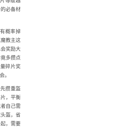
碎片等级越
备的必备材
都有概率掉
虹魔教主这
也会奖励大
毕竟多攒点
大量碎片奖
会。
优先攒重盔
碎片，平衡
或者自己需
狱头盔，省
一起，需要