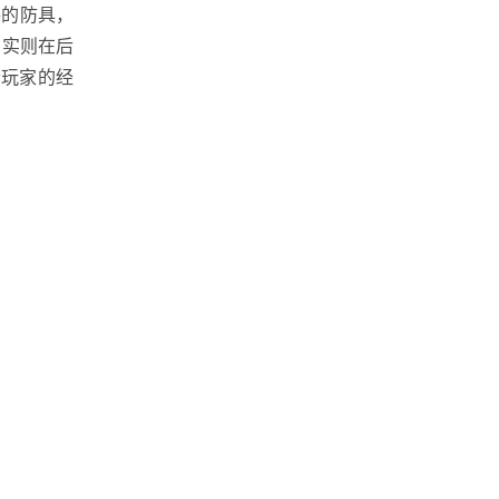
手的防具，
，实则在后
老玩家的经