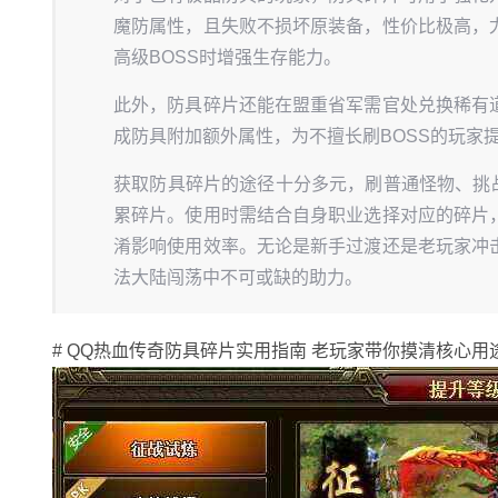
魔防属性，且失败不损坏原装备，性价比极高，
高级BOSS时增强生存能力。
此外，防具碎片还能在盟重省军需官处兑换稀有
成防具附加额外属性，为不擅长刷BOSS的玩家
获取防具碎片的途径十分多元，刷普通怪物、挑
累碎片。使用时需结合自身职业选择对应的碎片
淆影响使用效率。无论是新手过渡还是老玩家冲
法大陆闯荡中不可或缺的助力。
# QQ热血传奇防具碎片实用指南 老玩家带你摸清核心用