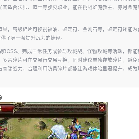
尤其适合法师、道士等脆皮职业，能在挑战虹魔教主、赤月恶魔
道具，高级碎片可换祝福油、鉴定符、金刚石等，鉴定符还能为
提供了另一条提升战力的捷径。
战BOSS、完成日常任务或参与攻城战、怪物攻城等活动，都能
，多余碎片可在交易行交易互换，同时建议单独存放碎片，避免
击高端战力，合理利用防具碎片都能让游戏体验显著提升，成为
途