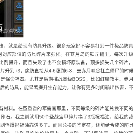
用法，就是给现有防具升级。很多玩家好不容易打到一件极品防
用对应部位的防具碎片来强化。在苍月岛的铁匠铺里，每次升
会按比例提升，而且失败了也不会损坏原装备，顶多损失几个碎片
升到+3，魔防直接从4-6涨到6-8，去赤月峡谷扛血僵尸的时
是保命神器。尤其是后期挑战高级BOSS，比如虹魔教主、赤
化后的防具，能显著提升生存能力，让你有更多时间输出伤害，
稀有材料。在盟重省的军需官那里，不同等级的碎片能兑换不同
刚石。我之前就用50个圣战宝甲碎片换了3瓶祝福油，给我的
比刷怪爆祝福油靠谱多了。而且兑换的鉴定符，还能给合成的防