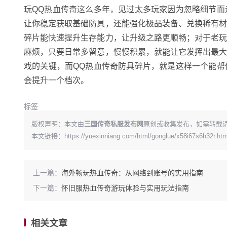
玩QQ热血传奇这么多年，见过太多玩家因为忽略细节
让你稳定获取基础防具，还能强化极品装备、兑换稀有
碎片能快速提升生存能力，让升级之路更顺畅；对于老
麻烦，只要日常多留意，慢慢积累，就能让它发挥出最
戏的关键，而QQ热血传奇防具碎片，就是这样一个能
会提升一个档次。
标签
版权声明：本文由
三国传奇私服发布网
原创或收集发布，如需转载
本文链接：
https://yuexinniang.com/html/gonglue/x58i67s6h32r.htm
上一篇：
海外畅玩热血传奇：从网络到账号的实用指南
下一篇：
怀旧服热血传奇游玩体验与实用玩法指南
相关文章