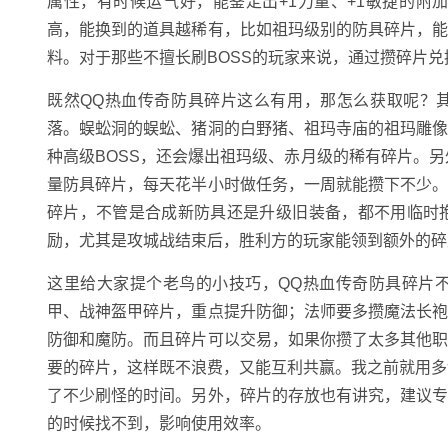
属性，有时候运气好，能鉴定出+1力量、+1敏捷的
高，能换到的道具越稀有，比如祖玛级别的防具碎片，
料。对于那些不擅长刷BOSS的玩家来说，通过攒碎片
既然QQ热血传奇防具碎片这么有用，那怎么获取呢？
落。蜈蚣洞的蜈蚣、猪洞的白野猪、祖玛寺庙的祖玛雕
种高级BOSS，还会爆出祖玛级、赤月级的稀有碎片。另
量防具碎片，每天花半小时做任务，一周就能攒下不少
碎片，不管是合成新防具还是升级旧装备，都不用临时
励，尤其是攻城战结束后，胜利方的玩家能领到额外的碎
这里给大家提个老鸟的小技巧，QQ热血传奇防具碎片
甲、战神盔甲碎片，重点提升防御；法师要多攒魔法长
防御和魔防。而且碎片可以交易，如果你攒了太多其他
要的碎片，这样既不浪费，又能互利共赢。我之前就用多
了不少刷怪的时间。另外，碎片的存放也有讲究，建议
的时候找不到，影响使用效率。