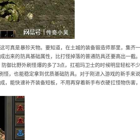
，这可真是暴殄天物。要知道，在土城的装备锻造师那里，集齐
合成出来的防具基础属性，比打怪掉落的普通防具还要高出一截
，防御比野外刷怪爆的多了3点，扛祖玛卫士的时候明显轻松不
气刷怪，也能稳定拿到优质基础防具。对于刚进入游戏的新手来
合成，能快速补齐装备短板，不用再穿着新手布衣硬扛怪物伤害