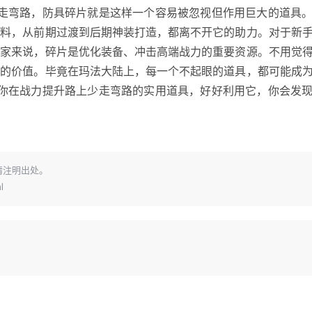
而走弯路，防具碎片就是这样一个容易被忽视但作用巨大的道具
材料，从前期过渡到后期神装打造，都离不开它的助力。对于新
玩家来说，碎片是优化装备、冲击高端战力的重要资源。不用觉
大的价值。毕竟在玛法大陆上，每一个不起眼的道具，都可能成
帮你在战力提升路上少走弯路的实用道具，好好利用它，你会发
请注明出处。
l