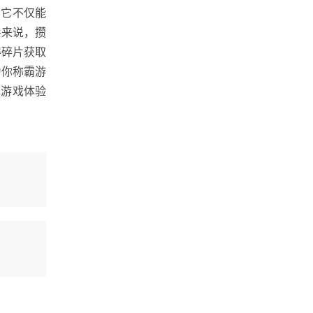
。它不仅能
手来说，攒
得碎片获取
为你称霸游
现游戏体验