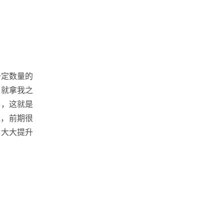
一定数量的
。就拿我之
少，这就是
说，前期很
，大大提升