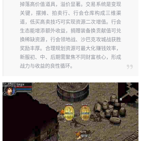
掉落高价值道具，溢价显著。交易系统是变现
关键，摆摊、拍卖行、行会仓库构成三维渠
道，低买高卖技巧可实现资源二次增值。行会
生态能增添额外收益，捐赠装备换贡献值可兑
换稀缺资源，行会领地战、沙巴克攻城战获胜
奖励丰厚。合理规划资源可最大化赚钱效率，
新服初、中、后期需聚焦不同财富核心，形成
战力与收益的良性循环。