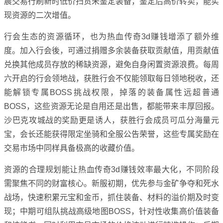
晨交易行刷新时低价扫货未鉴定装备，鉴定后高价转卖，能实
现资源的二次增值。
行会生态的资源循环，也为热血传奇3d赚钱增添了额外维
度。加入行会後，可通过捐赠多余装备获取贡献值，用贡献值
兑换其他成员存放的稀缺资源，避免自身闲置资源浪费。每周
六开启的行会领地战，获胜行会不仅能领取每日领地税收，还
能解锁专属BOSS挑战权限，掉落的装备属性远超普通
BOSS，这些资源无论是自用还是出售，都能带来丰厚回报。
沙巴克攻城战的奖励更是诱人，获胜行会成员可瓜分海量元
宝，会长还能获得限定坐骑和全服公告荣誉，这些专属奖励在
交易市场中同样具备极高的收藏价值。
资源的合理规划能让热血传奇3d赚钱效率最大化，不同阶段
需聚焦不同的财富核心。新服初期，优先参与金矿争夺和死水
战场，快速积累元宝和金币，抓住装备、材料的溢价期及时变
现；中期可组队挑战高级地图BOSS，针对性收集高价值装备