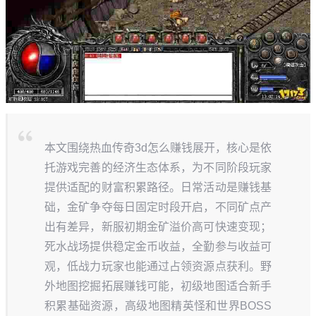
本文围绕热血传奇3d怎么赚钱展开，核心是依
托游戏完善的经济生态体系，为不同阶段玩家
提供适配的财富积累路径。日常活动是赚钱基
础，金矿争夺每日固定时段开启，不同矿点产
出有差异，新服初期金矿溢价高可快速变现；
死水战场提供稳定金币收益，全勤参与收益可
观，低战力玩家也能通过占领资源点获利。野
外地图挖掘拓展赚钱可能，初级地图适合新手
积累基础资源，高级地图精英怪和世界BOSS