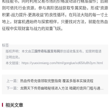
和技能书，同时利用交易市场的价格波动进行精准操作；后期
则可依托行会资源，参与高阶团战获取专属奖励，形成“资源
积累-战力提升-更高收益”的良性循环。在玛法大陆的每一寸土
地上，财富机遇始终与探索相伴，只要找对方法，就能在热血
征程中实现财富与战力的双重飞跃。
标签
版权声明：本文由
三国传奇私服发布网
原创或收集发布，如需转载请
注明出处。
本文链接：
https://yuexinniang.com/html/gonglue/xd65ifu8h3ym.html
上一篇：
热血传奇充值领取完整指南 覆盖多版本实操流程
下一篇：
龙腾天下传奇幽暗秘境进入方法 暗藏的诡异门槛与通关前置
相关文章