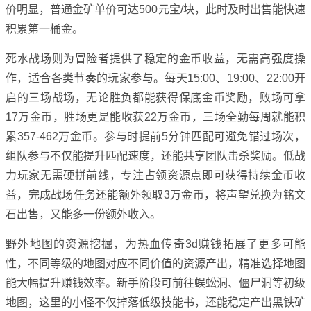
价明显，普通金矿单价可达500元宝/块，此时及时出售能快速
积累第一桶金。
死水战场则为冒险者提供了稳定的金币收益，无需高强度操
作，适合各类节奏的玩家参与。每天15:00、19:00、22:00开
启的三场战场，无论胜负都能获得保底金币奖励，败场可拿
17万金币，胜场更是能收获22万金币，三场全勤每周就能积
累357-462万金币。参与时提前5分钟匹配可避免错过场次，
组队参与不仅能提升匹配速度，还能共享团队击杀奖励。低战
力玩家无需硬拼前线，专注占领资源点即可获得持续金币收
益，完成战场任务还能额外领取3万金币，将声望兑换为铭文
石出售，又能多一份额外收入。
野外地图的资源挖掘，为热血传奇3d赚钱拓展了更多可能
性，不同等级的地图对应不同价值的资源产出，精准选择地图
能大幅提升赚钱效率。新手阶段可前往蜈蚣洞、僵尸洞等初级
地图，这里的小怪不仅掉落低级技能书，还能稳定产出黑铁矿