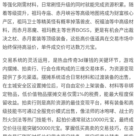
等强化刚需材料，日常刷怪升级的同时就能完成资源积累。随
着等级提升，祖玛寺庙、赤月峡谷等高级地图将成为财富核心
产区，祖玛卫士等精英怪有概率掉落兽皮、祝福油等中高级材
料，而赤月恶魔、祖玛教主等世界BOSS，更是有机会产出裁
决之杖、赤月套装等顶级装备，这些高价值道具在交易市场中
始终保持高溢价，单件成交价可达数万元宝。
交易系统的灵活运用，是热血传奇3d赚钱的关键环节，游戏
内摆摊、拍卖行、行会仓库构成的三维交易体系，为资源变现
提供了多元渠道。摆摊系统适合日常材料和过渡装备的出售，
在主城安全区设置摊位后，可自由定价上架装备、材料等非绑
定物品，低价值物品摆摊交易仅需1%的税费，能最大程度保
留收益。拍卖行则是高阶资源的最佳变现平台，稀有装备和高
级技能书可通过全服竞价模式出售，像法师的冰咆哮、战士的
烈火剑法等热门技能书，起拍价通常就达10000元宝，最终成
交价往往能突破50000元宝。掌握低买高卖的交易技巧，在凌