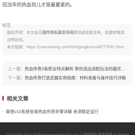
回当年的热血劲儿才是最要紧的。
标签
版权声明：本文由
三国传奇私服发布网
原创或收集发布，如需转载请
注明出处。
本文链接：
https://yuexinniang.com/html/gonglue/xuii8777h3t1.html
上一篇：
热血传奇3各职业特点解析 帮你选出适配玩法的最优职业
下一篇：
热血传奇打造武器实用指南：材料准备与操作技巧详解
相关文章
联想v10系统安装热血传奇步骤详解 亲测稳定运行
Copyright 2014-2026
www.yuexinniang.com
三国传奇私服发布网
All Rights