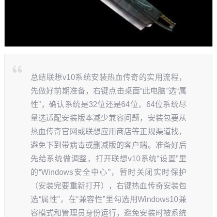
总结联想v10系统安装热血传奇的实用流程，
先做好前期准备，右键点击桌面“此电脑”选“属
性”，确认系统是32位还是64位，64位系统尽
量选适配安装版本减少兼容问题，安装包要从
热血传奇官网或联想应用商店等正规渠道找，
避免下到带病毒或删减版的客户端。准备好后
先给系统做调整，打开联想v10系统“设置”里
的“Windows安全中心”，暂时关闭实时保护
（安装完要重新打开），右键热血传奇安装包
选“属性”，在“兼容性”里勾选用Windows10兼
容模式和管理员身份运行，避免安装时被系统