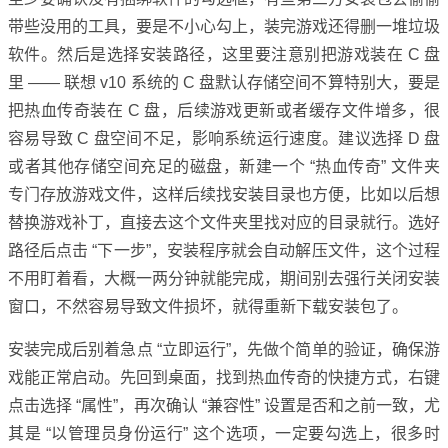
带些没用的工具，要是不小心勾上，装完游戏还得删一堆垃圾
软件。然后是选择安装路径，这里要注意别把游戏装在 C 盘
里 —— 联想 v10 系统的 C 盘默认存储空间不算特别大，要是
把热血传奇装在 C 盘，后续游戏更新或者缓存文件增多，很
容易导致 C 盘空间不足，影响系统运行速度。建议选择 D 盘
或者其他存储空间充足的磁盘，新建一个 “热血传奇” 文件夹
专门存放游戏文件，这样后续找安装目录也方便，比如以后想
替换游戏补丁，直接去这个文件夹里找对应的目录就行。选好
路径后点击 “下一步”，安装程序就会自动解压文件，这个过程
不用盯着看，大概一两分钟就能完成，期间别去强行关闭安装
窗口，不然容易导致文件损坏，就得重新下载安装包了。
安装完成后别着急点 “立即运行”，先做个简单的验证，确保游
戏能正常启动。先回到桌面，找到热血传奇的快捷方式，右键
点击选择 “属性”，再次确认 “兼容性” 设置是否和之前一致，尤
其是 “以管理员身份运行” 这个选项，一定要勾选上，很多时